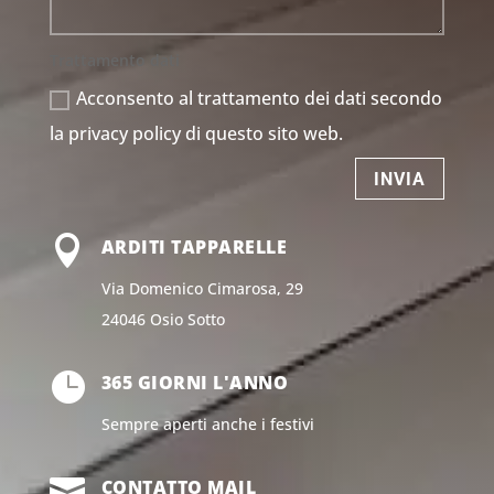
Trattamento dati
Acconsento al trattamento dei dati secondo
la privacy policy di questo sito web.
INVIA

ARDITI TAPPARELLE
Via Domenico Cimarosa, 29
24046 Osio Sotto

365 GIORNI L'ANNO
Sempre aperti anche i festivi

CONTATTO MAIL