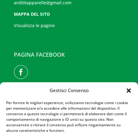
ardititapparelle@gmail.com
MAPPA DEL SITO
Visualizza le pagine
PAGINA FACEBOOK
Gestisci Consenso
SITI PARTNER
Per fornire le migliori esperienze, utilizziamo tecnologie come i cookie
MILANO E BRIANZA
per memorizzare e/o accedere alle informazioni del dispositivo. Il
LISSONE
consenso a queste tecnologie ci permetterà di elaborare dati come il
COLOGNO MONZESE
comportamento di navigazione o ID unici su questo sito. Non
VIMODRONE
acconsentire o ritirare il consenso può influire negativamente su
alcune caratteristiche e funzioni.
SAN GIULIANO MILANESE