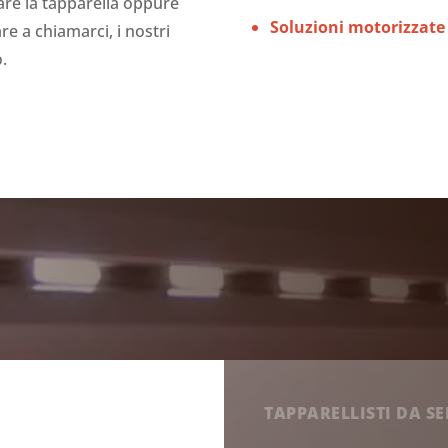
are la tapparella oppure
Soluzioni motorizzate 
re a chiamarci, i nostri
.
TAPPARELLISTI DA S