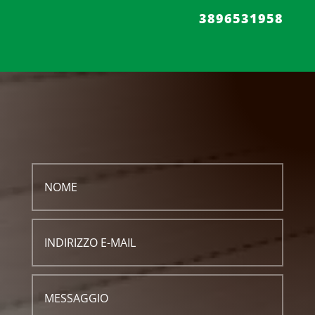
3896531958