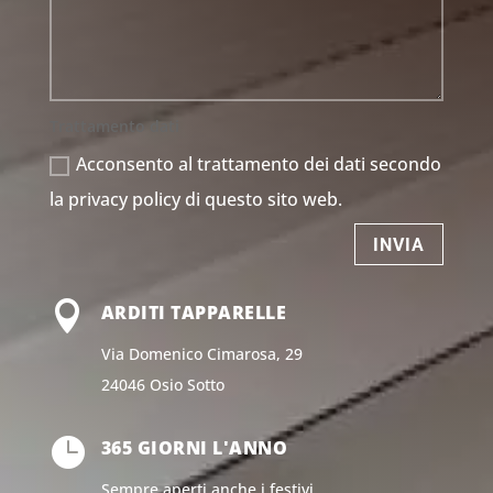
Trattamento dati
Acconsento al trattamento dei dati secondo
la privacy policy di questo sito web.
INVIA

ARDITI TAPPARELLE
Via Domenico Cimarosa, 29
24046 Osio Sotto

365 GIORNI L'ANNO
Sempre aperti anche i festivi