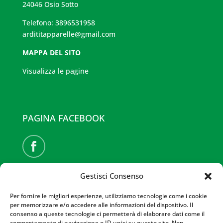
24046 Osio Sotto
Telefono: 3896531958
ardititapparelle@gmail.com
MAPPA DEL SITO
Visualizza le pagine
PAGINA FACEBOOK
Gestisci Consenso
SITI PARTNER
Per fornire le migliori esperienze, utilizziamo tecnologie come i cookie
MILANO E BRIANZA
per memorizzare e/o accedere alle informazioni del dispositivo. Il
LISSONE
consenso a queste tecnologie ci permetterà di elaborare dati come il
COLOGNO MONZESE
comportamento di navigazione o ID unici su questo sito. Non